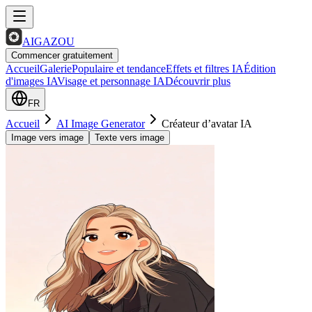
AIGAZOU
Commencer gratuitement
Accueil
Galerie
Populaire et tendance
Effets et filtres IA
Édition
d'images IA
Visage et personnage IA
Découvrir plus
FR
Accueil
AI Image Generator
Créateur d’avatar IA
Image vers image
Texte vers image