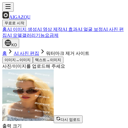
AIGAZOU
무료로 시작
홈
AI 이미지 생성
AI 영상 제작
AI 효과
AI 얼굴 보정
AI 사진 편
집
AI 모델
갤러리
기능
요금제
KO
홈
AI 사진 편집
워터마크 제거 사이트
이미지→이미지
텍스트→이미지
사진/이미지를 업로드해 주세요
다시 업로드
출력 크기