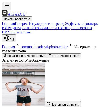
AIGAZOU
Начать бесплатно
Главная
Галерея
Популярное и в тренде
Эффекты и фильтры
ИИ
Редактирование изображений ИИ
Лицо и персонаж
ИИ
Узнать больше
RU
Главная
common.header.ai-photo-editor
AI-сервис для
удаления фона
Изображение в изображение
Текст в изображение
Загрузите фото/изображение
Повторная загрузка