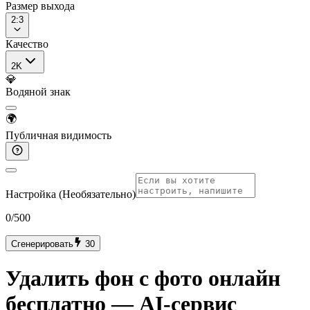
Размер выхода
2:3
Качество
2K
💎
Водяной знак
🌍
Публичная видимость
Настройка (Необязательно)
0
/500
Сгенерировать
30
Удалить фон с фото онлайн
бесплатно — AI-сервис