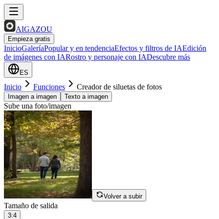
AIGAZOU
Empieza gratis
Inicio
Galería
Popular y en tendencia
Efectos y filtros de IA
Edición
de imágenes con IA
Rostro y personaje con IA
Descubre más
ES
Inicio
Funciones
Creador de siluetas de fotos
Imagen a imagen
Texto a imagen
Sube una foto/imagen
Volver a subir
Tamaño de salida
3:4