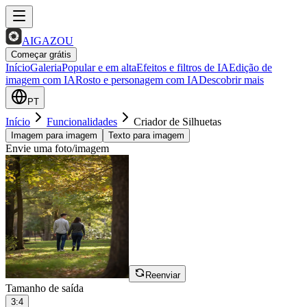
AIGAZOU
Começar grátis
Início
Galeria
Popular e em alta
Efeitos e filtros de IA
Edição de
imagem com IA
Rosto e personagem com IA
Descobrir mais
PT
Início
Funcionalidades
Criador de Silhuetas
Imagem para imagem
Texto para imagem
Envie uma foto/imagem
Reenviar
Tamanho de saída
3:4