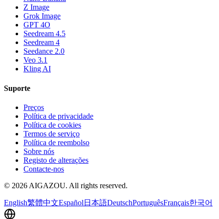
Z Image
Grok Image
GPT 4O
Seedream 4.5
Seedream 4
Seedance 2.0
Veo 3.1
Kling AI
Suporte
Preços
Política de privacidade
Política de cookies
Termos de serviço
Política de reembolso
Sobre nós
Registo de alterações
Contacte-nos
©
2026
AIGAZOU
. All rights reserved.
English
繁體中文
Español
日本語
Deutsch
Português
Français
한국어