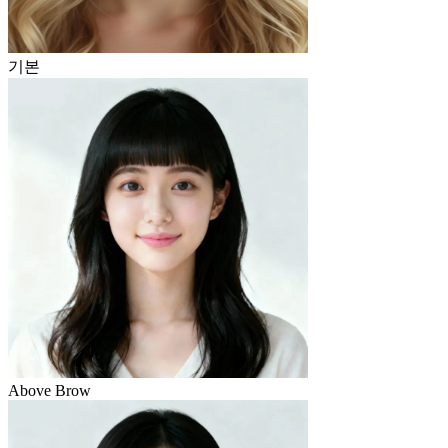
기본
Above Brow