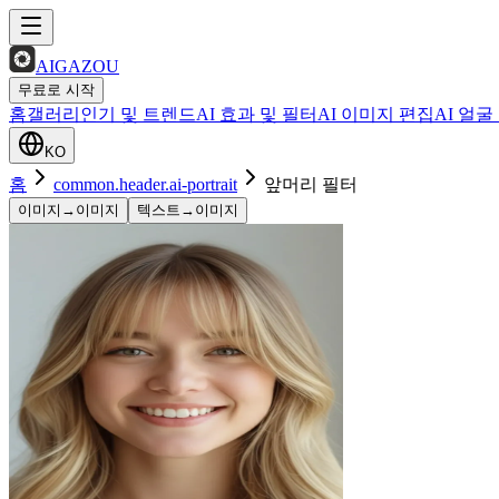
AIGAZOU
무료로 시작
홈
갤러리
인기 및 트렌드
AI 효과 및 필터
AI 이미지 편집
AI 얼굴
KO
홈
common.header.ai-portrait
앞머리 필터
이미지→이미지
텍스트→이미지