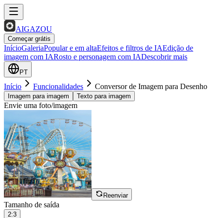
AIGAZOU
Começar grátis
Início
Galeria
Popular e em alta
Efeitos e filtros de IA
Edição de
imagem com IA
Rosto e personagem com IA
Descobrir mais
PT
Início
Funcionalidades
Conversor de Imagem para Desenho
Imagem para imagem
Texto para imagem
Envie uma foto/imagem
Reenviar
Tamanho de saída
2:3