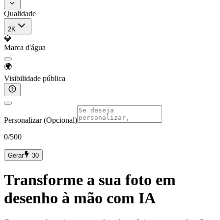
Qualidade
2K
💎
Marca d'água
🌍
Visibilidade pública
Personalizar (Opcional)
0
/500
Gerar
30
Transforme a sua foto em
desenho à mão com IA