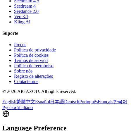
Seedream 4.5
Seedream 4
Seedance 2.0
Veo 3.1
Kling AI
Suporte
Preços
Política de privacidade
Política de cookies
Termos de serviço
Política de reembolso
Sobre nós
Registo de alterações
Contacte-nos
©
2026
AIGAZOU
. All rights reserved.
English
繁體中文
Español
日本語
Deutsch
Português
Français
한국어
Русский
Italiano
Language Preference