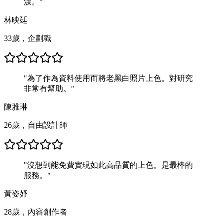
淚。
"
林映廷
33歲，企劃職
"
為了作為資料使用而將老黑白照片上色。對研究
非常有幫助。
"
陳雅琳
26歲，自由設計師
"
沒想到能免費實現如此高品質的上色。是最棒的
服務。
"
黃姿妤
28歲，內容創作者