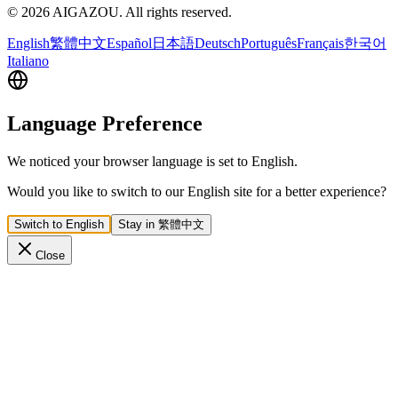
©
2026
AIGAZOU
. All rights reserved.
English
繁體中文
Español
日本語
Deutsch
Português
Français
한국어
Italiano
Language Preference
We noticed your browser language is set to English.
Would you like to switch to our English site for a better experience?
Switch to English
Stay in 繁體中文
Close