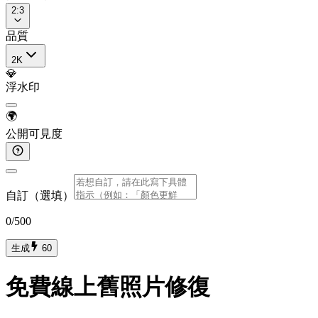
2:3
品質
2K
💎
浮水印
🌍
公開可見度
自訂（選填）
0
/500
生成
60
免費線上舊照片修復