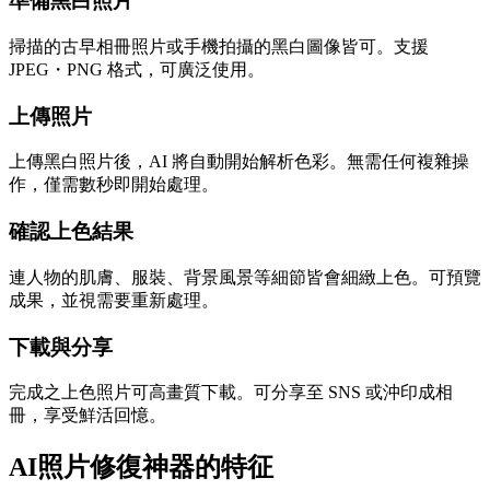
準備黑白照片
掃描的古早相冊照片或手機拍攝的黑白圖像皆可。支援
JPEG・PNG 格式，可廣泛使用。
上傳照片
上傳黑白照片後，AI 將自動開始解析色彩。無需任何複雜操
作，僅需數秒即開始處理。
確認上色結果
連人物的肌膚、服裝、背景風景等細節皆會細緻上色。可預覽
成果，並視需要重新處理。
下載與分享
完成之上色照片可高畫質下載。可分享至 SNS 或沖印成相
冊，享受鮮活回憶。
AI照片修復神器的特征