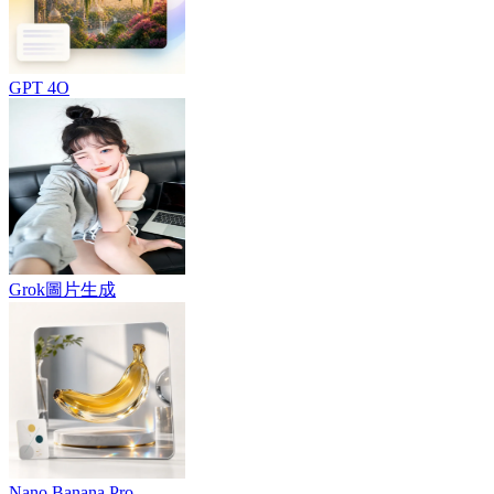
GPT 4O
Grok圖片生成
Nano Banana Pro