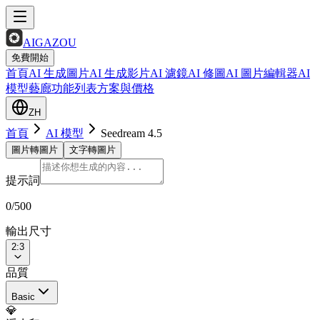
AIGAZOU
免費開始
首頁
AI 生成圖片
AI 生成影片
AI 濾鏡
AI 修圖
AI 圖片編輯器
AI
模型
藝廊
功能列表
方案與價格
ZH
首頁
AI 模型
Seedream 4.5
圖片轉圖片
文字轉圖片
提示詞
0
/500
輸出尺寸
2:3
品質
Basic
💎