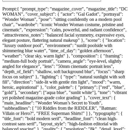
Prompt:{ "prompt_type": "magazine_cover", "magazine_title": "DC
WOMAN", "cover_subject": { "actor": "Gal Gadot", "portrayal":
"Wonder Woman", "pose": "sitting confidently on a modern pool
chair", "wardrobe": "iconic Wonder Woman costume, pristine and
cinematic", "expression": "calm, powerful, and radiant confidence",
"attractiveness_notes": "balanced facial symmetry, expressive eyes,
elegant posture, flattering natural makeup" }, "scene": { "location":
"luxury outdoor pool", "environment": "sunlit poolside with
shimmering blue water", "time_of_day": "golden afternoon",
"weather": "clear sky, warm light" }, "composition": { "framing":
"medium-full body portrait", "camera_angle": "eye-level, slightly
angled for elegance", "lens": "50mm cinematic portrait lens",
"depth_of_field": "shallow, soft background blur", "focus": "sharp
focus on subject" }, "lighting": { "type": "natural sunlight with soft
fill", "direction": "side-lit with gentle rim light", "mood": "warm,
heroic, aspirational" }, "color_palette": { "primary": ["red", "blue",
"gold"], "secondary": ["aqua blue", "sunlit white"], "tone": "vibrant
yet polished magazine-grade color grading" }, "cover_text": {
"main_headline": "Wonder Woman’s Secret to Youth",
"subheadlines": [ "10 Riddles from the RIDDLER", "Batman:
Villain or Hero?", "FREE Superman Shirts!" ] }, "typography": {
"title_font": "bold modern serif", "headline_font": "clean high-
contrast sans serif", "layout_style": "high-fashion editorial with
balanced spacing" }, "quality": { "resolution": "8k", "detail_level":