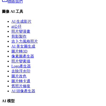
聯絡我們
圖像 AI 工具
AI 生成影片
ai公仔
照片變漫畫
剪影製作
吉卜力風格照片
AI 美女圖生成
圖片轉3D
像素圖產生器
照片變素描
Logo產生器
去除浮水印
圖片改色
圖片轉卡通
舊照片修復
AI 頭像產生器
AI 模型