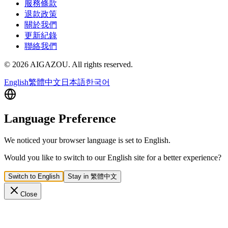
服務條款
退款政策
關於我們
更新紀錄
聯絡我們
©
2026
AIGAZOU
. All rights reserved.
English
繁體中文
日本語
한국어
Language Preference
We noticed your browser language is set to English.
Would you like to switch to our English site for a better experience?
Switch to English
Stay in 繁體中文
Close